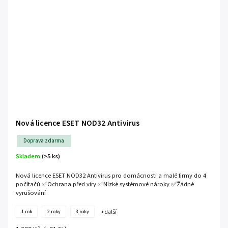
Nová licence ESET NOD32 Antivirus
Doprava zdarma
Skladem
(>5 ks)
Nová licence ESET NOD32 Antivirus pro domácnosti a malé firmy do 4
počítačů.✅Ochrana před viry ✅Nízké systémové nároky ✅Žádné
vyrušování
1 rok
2 roky
3 roky
+ další