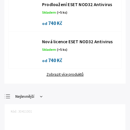
Prodloužení ESET NOD32 Antivirus
Skladem
(>5 ks)
740 Kč
od
Nová licence ESET NOD32 Antivirus
Skladem
(>5 ks)
740 Kč
od
Zobrazit více produktů
Nejlevnější
Nejdražší
Kód:
30411001
Nejprodávanější
Abecedně