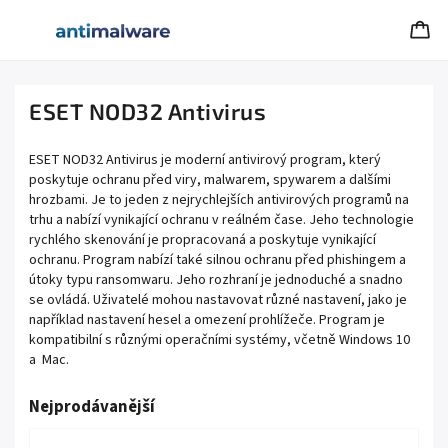
ESET NOD32 Antivirus
ES
ET
N
OD
32
Ant
iv
irus
je
moderní
antiv
iro
v
ý
program
,
k
ter
ý
pos
ky
tu
je
o
ch
ran
u
p
ř
ed
vir
y
,
malware
m
,
spy
ware
m
a
d
al
š
í
mi
h
ro
zb
ami
.
Je
to
j
eden
z
ne
j
ry
ch
le
j
š
í
ch
antiv
iro
v
ý
ch
program
ů
na
tr
hu
a
nab
í
z
í
v
yn
ik
aj
í
c
í
o
ch
ran
u
v
re
á
ln
é
m
č
ase
.
Je
ho
techn
olog
ie
r
y
ch
lé
ho
sk
en
ov
án
í
je
pro
pr
ac
ovan
á
a
pos
ky
tu
je
v
yn
ik
aj
í
c
í
o
ch
ran
u
.
Program
nab
í
z
í
t
ak
é
sil
n
ou
o
ch
ran
u
p
ř
ed
ph
ishing
em
a
ú
t
oky
typ
u
ransom
war
u
.
Je
ho
ro
z
hran
í
je
j
ed
n
od
uch
é
a
sn
ad
no
se
o
vl
á
d
á
.
U
ž
iv
atel
é
m
oh
ou
n
ast
av
ov
at
r
ů
zn
é
n
ast
aven
í
,
j
ako
je
nap
ř
í
k
lad
n
ast
aven
í
he
sel
a
o
me
zen
í
pro
hl
í
ž
e
č
e
.
Program
je
k
omp
at
ib
il
n
í
s
r
ů
zn
ý
mi
opera
č
n
í
mi
sy
st
é
my
,
v
č
et
n
ě
Windows 10
a
Mac.
Nejprodávanější