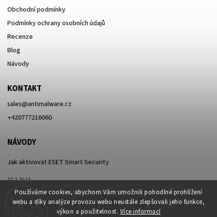
Obchodní podmínky
Podmínky ochrany osobních údajů
Recenze
Blog
Návody
KONTAKT
sales
@
antimalware.cz
+420777216060
NÁVODY
Jak aktivovat ESET Smart Security
22.2.2013
Používáme cookies, abychom Vám umožnili pohodlné prohlížení
webu a díky analýze provozu webu neustále zlepšovali jeho funkce,
výkon a použitelnost.
Více informací