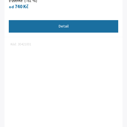
1 209 Kč
(–61 %)
740 Kč
od
Detail
Kód:
30421001