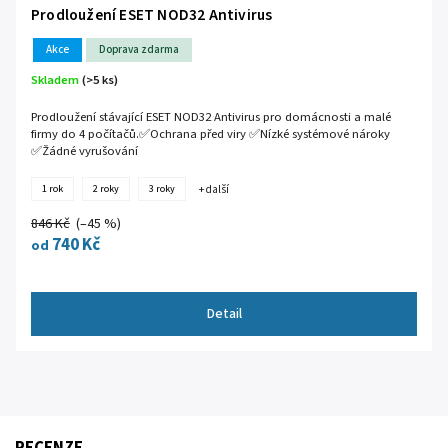
Prodloužení ESET NOD32 Antivirus
Akce
Doprava zdarma
Skladem
(>5 ks)
Prodloužení stávající ESET NOD32 Antivirus pro domácnosti a malé
firmy do 4 počítačů.✅Ochrana před viry ✅Nízké systémové nároky
✅Žádné vyrušování
1 rok
2 roky
3 roky
+ další
846 Kč
(–45 %)
740 Kč
od
Detail
RECENZE