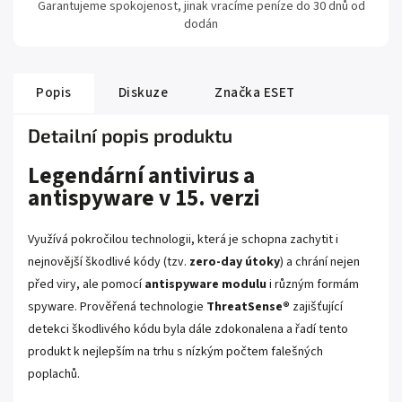
Garantujeme spokojenost, jinak vracíme peníze do 30 dnů od
dodán
Popis
Diskuze
Značka
ESET
Detailní popis produktu
Legendární antivirus a
antispyware v 15. verzi
Využívá pokročilou technologii, která je schopna zachytit i
nejnovější škodlivé kódy (tzv.
zero-day útoky
) a chrání nejen
před viry, ale pomocí
antispyware modulu
i různým formám
spyware. Prověřená technologie
ThreatSense®
zajišťující
detekci škodlivého kódu byla dále zdokonalena a řadí tento
produkt k nejlepším na trhu s nízkým počtem falešných
poplachů.