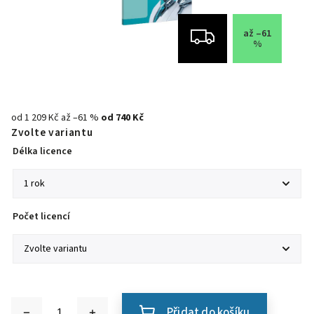
až –61
%
od 1 209 Kč
až –61 %
od
740 Kč
Zvolte variantu
Délka licence
Počet licencí
Přidat do košíku