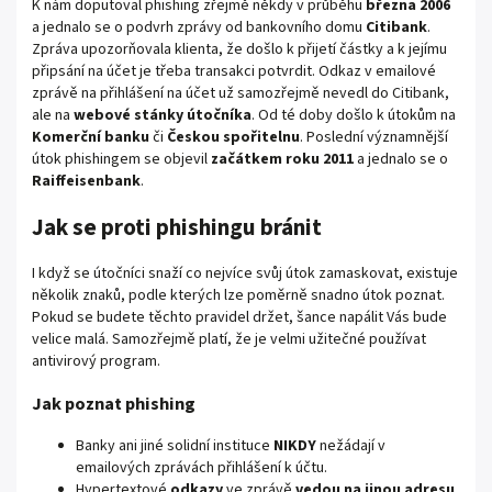
K nám doputoval phishing zřejmě někdy v průběhu
března 2006
a jednalo se o podvrh zprávy od bankovního domu
Citibank
.
Zpráva upozorňovala klienta, že došlo k přijetí částky a k jejímu
připsání na účet je třeba transakci potvrdit. Odkaz v emailové
zprávě na přihlášení na účet už samozřejmě nevedl do Citibank,
ale na
webové stánky útočníka
. Od té doby došlo k útokům na
Komerční banku
či
Českou spořitelnu
. Poslední významnější
útok phishingem se objevil
začátkem roku 2011
a jednalo se o
Raiffeisenbank
.
Jak se proti phishingu bránit
I když se útočníci snaží co nejvíce svůj útok zamaskovat, existuje
několik znaků, podle kterých lze poměrně snadno útok poznat.
Pokud se budete těchto pravidel držet, šance napálit Vás bude
velice malá. Samozřejmě platí, že je velmi užitečné používat
antivirový program.
Jak poznat phishing
Banky ani jiné solidní instituce
NIKDY
nežádají v
emailových zprávách přihlášení k účtu.
Hypertextové
odkazy
ve zprávě
vedou na jinou adresu
,