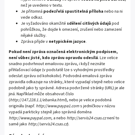
než je uvedeno v textu.
Je přitomná
podezřelá spustitelná příloha
nebo na ni
vede odkaz.
Je vyžadováno okamžité
sdělení citlivých údajů
pod
pohrůžkou, že dojde k omezení, zrušení nebo zamezení
nějaké služby.
Zpráva přijde v
netypickém jazyce
.
Pokud není zpráva označená elektronickým podpisem,
není vůbec jisté, kdo zprávu opravdu odesílá
. Lze velice
snadno podvrhnout emailovou zprávu, i když neznáte
přihlašovací údaje (v podstatě lze s vyhodnými prostředky
odeslat zprávu od kohokoliv). Podvodná emailová zpráva
zpravidla odkazuje na stránky, které vypadají stejně nebo velice
podobně jako ty správné. Adresa podvržené stránky (URL) je ale
jiná. Například může obsahovat číslo
(
http://147.228.1.1/ebanka.html
), nebo je velice podobná
originálu (např.
http://www.paypa1.com
s jedničkou v názvu
vypadá parkticky stejně jako správná doména
http://www.paypal.com
, a nebo
http://servis24-csas.cz
není to
samé jako
http://servis24.csas.cz
).