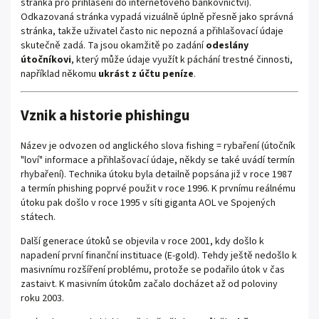
stránka pro přihlášení do internetového bankovnictví).
Odkazovaná stránka vypadá vizuálně úplně přesně jako správná
stránka, takže uživatel často nic nepozná a přihlašovací údaje
skutečně zadá. Ta jsou okamžitě po zadání
odeslány
útočníkovi
, který může údaje využít k páchání trestné činnosti,
například někomu
ukrást z účtu peníze
.
Vznik a historie phishingu
Název je odvozen od anglického slova fishing = rybaření (útočník
"loví" informace a přihlašovací údaje, někdy se také uvádí termín
rhybaření). Technika útoku byla detailně popsána již v roce 1987
a termín phishing poprvé použit v roce 1996. K prvnímu reálnému
útoku pak došlo v roce 1995 v síti giganta AOL ve Spojených
státech.
Další generace útoků se objevila v roce 2001, kdy došlo k
napadení první finanční instituace (E-gold). Tehdy ještě nedošlo k
masivnímu rozšíření problému, protože se podařilo útok v čas
zastaivt. K masivním útokům začalo docházet až od poloviny
roku 2003.