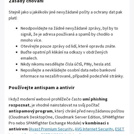
Zásady chování
Stejně jako u jakékoliv jiné nevyžádané pošty a ochrany dat pak
platí:
Neodpovídejte na žádné nevyžádané zprávy, byl by to
signál, že je adresa používaná a spamů by chodilo o
mnoho více.
Otevírejte pouze zprávy od lidí, které opravdu znáte.
Buďte opatrní při klikání na odkazy v obdržených
emailech.
Nikdy nikomu nesdělujte čísla účtů, PINy, hesla atd.
Neposílejte a nevkládejte osobní data nebo bankovní
informace na nezašifrované, případně podezřelé stránky.
Používejte antispam a antivir
I když moderní webové prohlížeče často
umí phishing
rozpoznat
, je vhodné nainstalovat na svůj počítač
antispamový program
, který chrání před nevyžádanou poštou
(Cloudmark DesktopOne, Cloudmark Server Edition, SPAMfighter
Pro nebo SPAMfighter Exchange Module)
v kombinaci s
antivirem
(
Avast Premium Security
,
AVG Internet Security
,
ESET